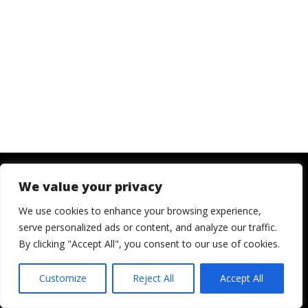
We value your privacy
© 2006 - 2026
Londres, Tokio, una vuelta al mundo. Hay quienes
We use cookies to enhance your browsing experience,
dicen que llegada una edad es hora de asentar la
serve personalized ads or content, and analyze our traffic.
cabeza. Decepcionémosles.
By clicking "Accept All", you consent to our use of cookies.
Crónicas de una cámara es un blog de Ignacio
Izquierdo
Customize
Reject All
Accept All