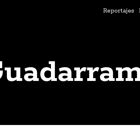
Ir
Reportajes
al
contenido
uadarra