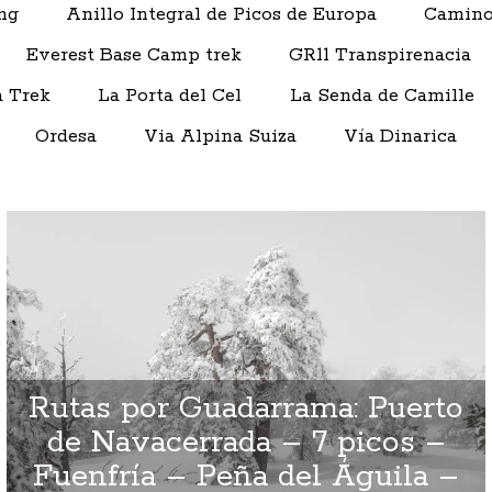
ng
Anillo Integral de Picos de Europa
Camino
Everest Base Camp trek
GR11 Transpirenacia
 Trek
La Porta del Cel
La Senda de Camille
Ordesa
Via Alpina Suiza
Vía Dinarica
Rutas por Guadarrama: Puerto
de Navacerrada – 7 picos –
Fuenfría – Peña del Águila –