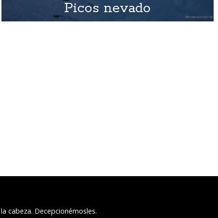
Picos nevado
 la cabeza. Decepcionémosles.