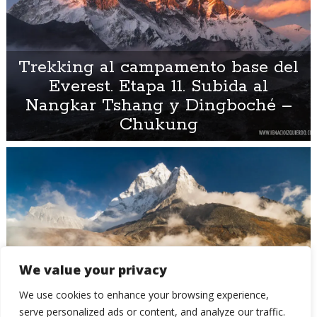
Trekking al campamento base del
Everest. Etapa 11. Subida al
Nangkar Tshang y Dingboché –
Chukung
We value your privacy
We use cookies to enhance your browsing experience,
Trekking al campamento base del
serve personalized ads or content, and analyze our traffic.