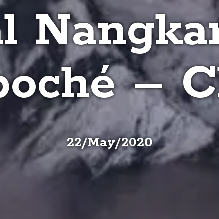
al Nangka
boché – 
22
/
May
/
2020