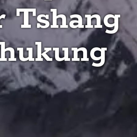
r Tshang
Chukung