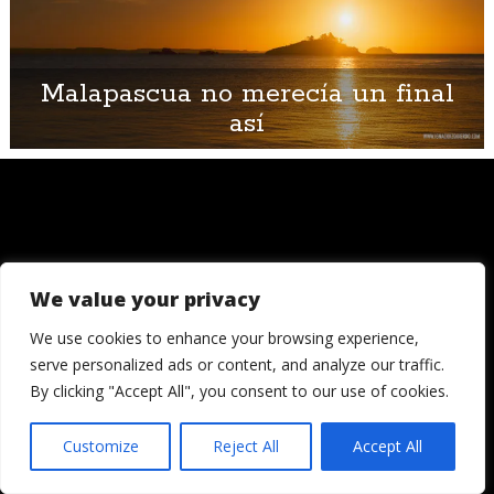
Malapascua no merecía un final
así
We value your privacy
© 2006 - 2026
Londres, Tokio, una vuelta al mundo. Hay quienes
We use cookies to enhance your browsing experience,
dicen que llegada una edad es hora de asentar la
serve personalized ads or content, and analyze our traffic.
cabeza. Decepcionémosles.
By clicking "Accept All", you consent to our use of cookies.
Crónicas de una cámara es un blog de Ignacio
Izquierdo
Customize
Reject All
Accept All