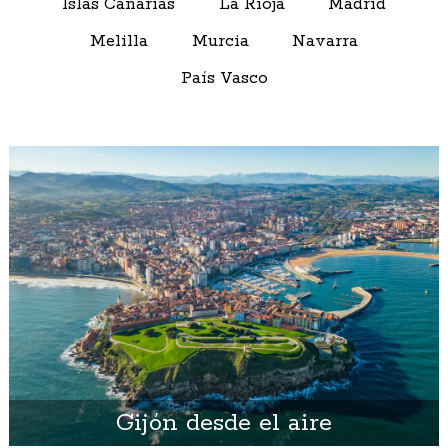
Islas Canarias
La Rioja
Madrid
Melilla
Murcia
Navarra
País Vasco
Gijón desde el aire