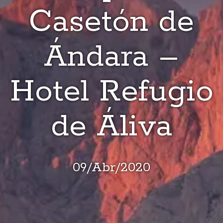
Casetón de
Ándara –
Hotel Refugio
de Áliva
09
/
Abr
/
2020