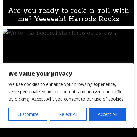
Are you ready to rock ‘n’ roll with
me? Yeeeeah!: Harrods Rocks
We value your privacy
We use cookies to enhance your browsing experience,
serve personalized ads or content, and analyze our traffic.
By clicking "Accept All", you consent to our use of cookies.
Winter Barbeque: Están locos estos
kiwis!
Customize
Reject All
Accept All