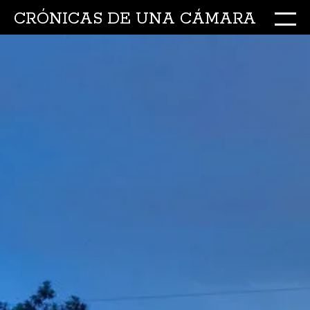
CRÓNICAS DE UNA CÁMARA
M
Ir
al
conte