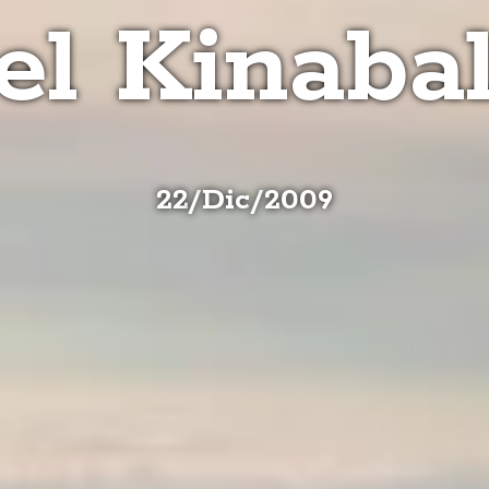
el Kinaba
22
/
Dic
/
2009