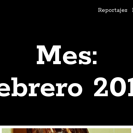
Ir
Reportajes
al
contenido
Mes:
ebrero 20