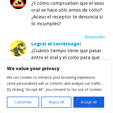
¿Y cómo comprueban que el sexo
oral se hace sólo antes de coito?
¿Acaso el receptor te denuncia si
lo incumples?
Responder
Lograi el Luciérnago
¿Cuánto tiempo tiene que pasar
entre el oral y el coito para que
sea legal? Y, lo que es más
We value your privacy
retorcidamente interesante… ¿eso
quién lo controla? xD
We use cookies to enhance your browsing experience,
serve personalized ads or content, and analyze our traffic.
By clicking "Accept All", you consent to our use of cookies.
Responder
monchoman
Customize
Reject All
Accept All
Bravo :D, ya quería ver este post,
Ignacio y Kirai, felicidades no me lo