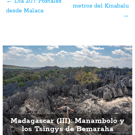
posts
←
Día 207: Postales
metros del Kinabalu
desde Malaca
→
Madagascar (III): Manambolo y
los Tsingys de Bemaraha