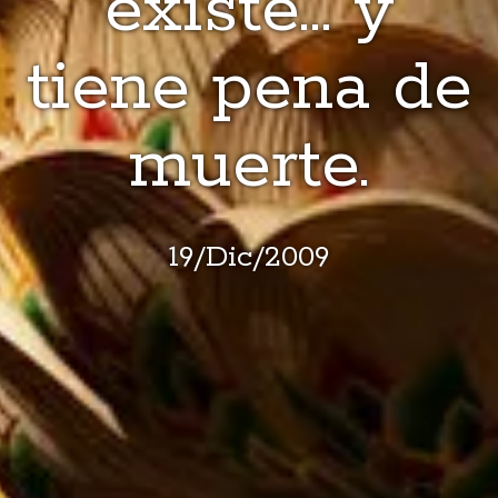
existe… y
tiene pena de
muerte.
19
/
Dic
/
2009