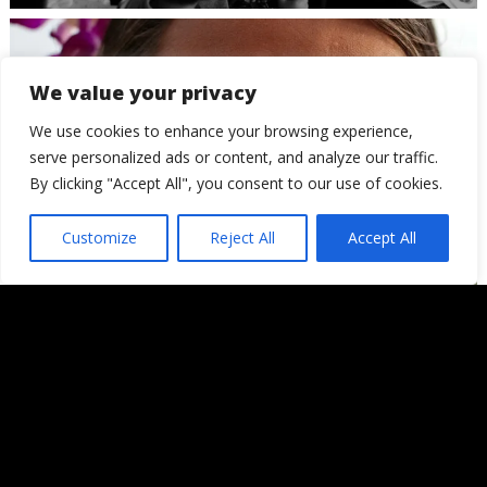
We value your privacy
We use cookies to enhance your browsing experience,
serve personalized ads or content, and analyze our traffic.
By clicking "Accept All", you consent to our use of cookies.
Customize
Reject All
Accept All
Entrevista de los lectores: Parte I
© 2006 - 2026
Londres, Tokio, una vuelta al mundo. Hay quienes
dicen que llegada una edad es hora de asentar la
cabeza. Decepcionémosles.