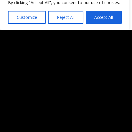
By clicking "Accept All", you consent to our use of cookies.
Customize
Reject All
Accept All
GR11. La senda transpirenaica
Podcast de fotografía F 2.2 –
Fotografiando la Vía Dinarica