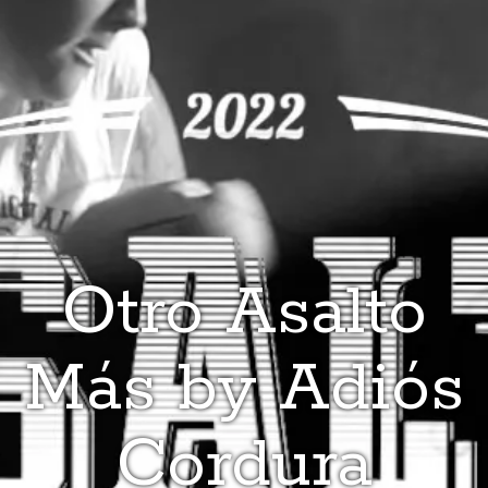
Otro Asalto
Más by Adiós
Cordura