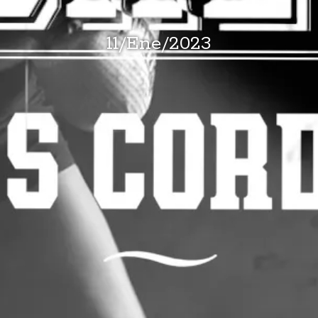
11
/
Ene
/
2023