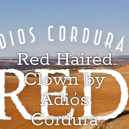
Red Haired
Clown by
Adiós
Cordura