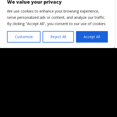
We value your privacy
We use cookies to enhance your browsing experience,
serve personalized ads or content, and analyze our traffic.
By clicking "Accept All", you consent to our use of cookies.
Customize
Reject All
Accept All
Podcast de fotografía F 2.2 –
Fotografiando la Vía Dinarica
Un comentario en “
Red Haired Clown by
Adiós Cordura
”
Deja una respuesta