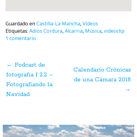
Guardado en
Castilla-La Mancha
,
Videos
Etiquetas:
Adios Cordura
,
Alcarria
,
Música
,
videoclip
1 comentario
Navegación
de
←
Podcast de
posts
Calendario Crónicas
fotografía f 2.2 –
de una Cámara 2018
Fotografiando la
→
Navidad