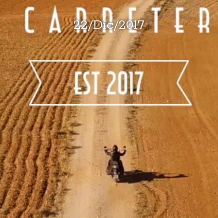
22
/
Dic
/
2017