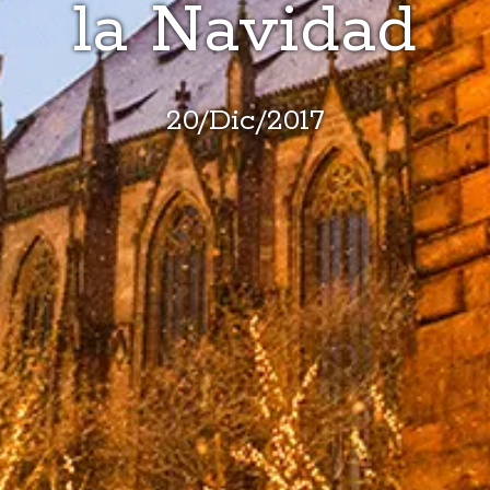
la Navidad
20
/
Dic
/
2017