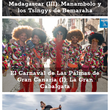
Madagascar (III): Manambolo y
los Tsingys de Bemaraha
El Carnaval de Las Palmas de
Gran Canaria (I): La Gran
Cabalgata