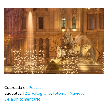
Guardado en
Podcast
Etiquetas:
f2.2
,
Fotografía
,
fotomaf
,
Navidad
Deja un comentario