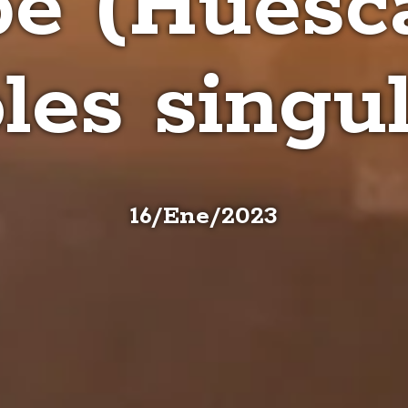
be (Huesca
les singu
16
/
Ene
/
2023