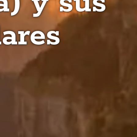
) y sus
lares