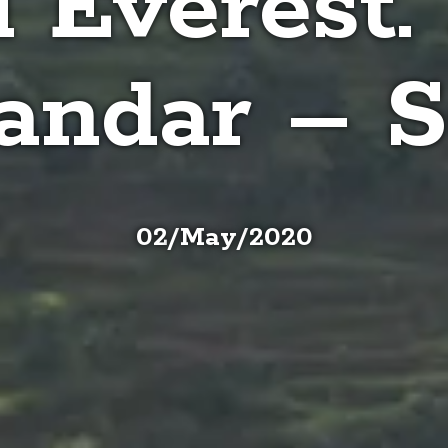
 Everest.
andar – S
02
/
May
/
2020