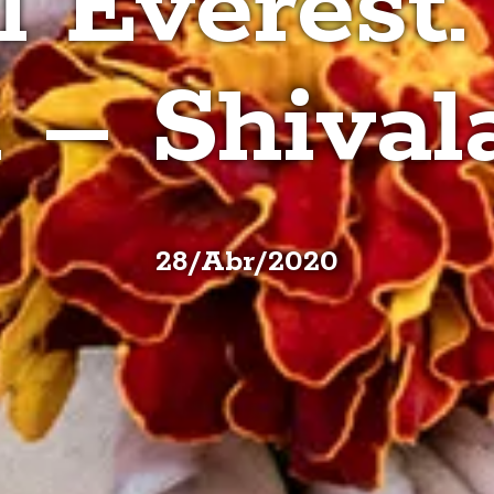
l Everest. 
ri – Shival
28
/
Abr
/
2020