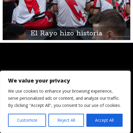
El Rayo hizo historia
We value your privacy
© 2006 - 2026
Londres, Tokio, una vuelta al mundo. Hay quienes
We use cookies to enhance your browsing experience,
dicen que llegada una edad es hora de asentar la
serve personalized ads or content, and analyze our traffic.
cabeza. Decepcionémosles.
By clicking "Accept All", you consent to our use of cookies.
Crónicas de una cámara es un blog de Ignacio
Izquierdo
Customize
Reject All
Accept All