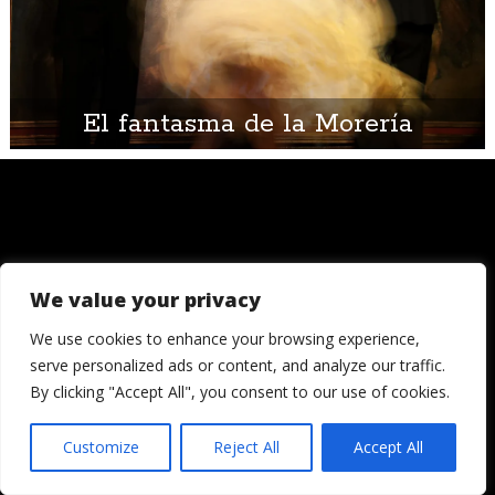
El fantasma de la Morería
We value your privacy
© 2006 - 2026
Londres, Tokio, una vuelta al mundo. Hay quienes
We use cookies to enhance your browsing experience,
dicen que llegada una edad es hora de asentar la
serve personalized ads or content, and analyze our traffic.
cabeza. Decepcionémosles.
By clicking "Accept All", you consent to our use of cookies.
Crónicas de una cámara es un blog de Ignacio
Izquierdo
Customize
Reject All
Accept All