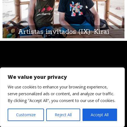
Artistas invitados (IX): Kirai
We value your privacy
© 2006 - 2026
Londres, Tokio, una vuelta al mundo. Hay quienes
We use cookies to enhance your browsing experience,
dicen que llegada una edad es hora de asentar la
serve personalized ads or content, and analyze our traffic.
cabeza. Decepcionémosles.
By clicking "Accept All", you consent to our use of cookies.
Crónicas de una cámara es un blog de Ignacio
Izquierdo
Customize
Reject All
Accept All