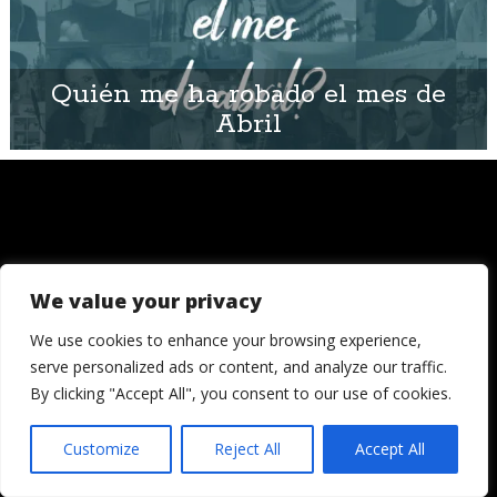
Quién me ha robado el mes de
Abril
We value your privacy
© 2006 - 2026
Londres, Tokio, una vuelta al mundo. Hay quienes
We use cookies to enhance your browsing experience,
dicen que llegada una edad es hora de asentar la
serve personalized ads or content, and analyze our traffic.
cabeza. Decepcionémosles.
By clicking "Accept All", you consent to our use of cookies.
Crónicas de una cámara es un blog de Ignacio
Izquierdo
Customize
Reject All
Accept All