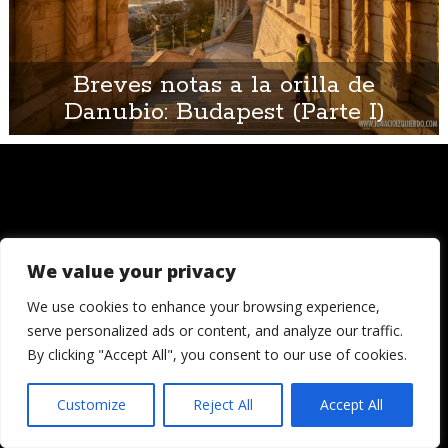
Breves notas a la orilla de
Danubio: Budapest (Parte I)
We value your privacy
© 2006 - 2026
Londres, Tokio, una vuelta al mundo. Hay quienes
We use cookies to enhance your browsing experience,
dicen que llegada una edad es hora de asentar la
serve personalized ads or content, and analyze our traffic.
cabeza. Decepcionémosles.
By clicking "Accept All", you consent to our use of cookies.
Crónicas de una cámara es un blog de Ignacio
Izquierdo
Customize
Reject All
Accept All