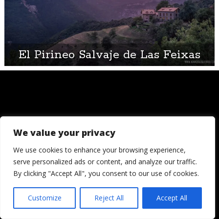
El Pirineo Salvaje de Las Feixas
We value your privacy
© 2006 - 2026
Londres, Tokio, una vuelta al mundo. Hay quienes
We use cookies to enhance your browsing experience,
dicen que llegada una edad es hora de asentar la
serve personalized ads or content, and analyze our traffic.
cabeza. Decepcionémosles.
By clicking "Accept All", you consent to our use of cookies.
Crónicas de una cámara es un blog de Ignacio
Izquierdo
Customize
Reject All
Accept All