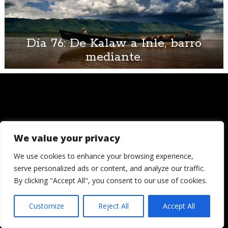
Día 76: De Kalaw a Inle, barro
mediante.
We value your privacy
© 2006 - 2026
Londres, Tokio, una vuelta al mundo. Hay quienes
We use cookies to enhance your browsing experience,
dicen que llegada una edad es hora de asentar la
serve personalized ads or content, and analyze our traffic.
cabeza. Decepcionémosles.
By clicking "Accept All", you consent to our use of cookies.
Crónicas de una cámara es un blog de Ignacio
Izquierdo
Customize
Reject All
Accept All