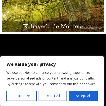
El hayedo de Montejo
We value your privacy
© 2006 - 2026
Londres, Tokio, una vuelta al mundo. Hay quienes
We use cookies to enhance your browsing experience,
dicen que llegada una edad es hora de asentar la
serve personalized ads or content, and analyze our traffic.
cabeza. Decepcionémosles.
By clicking "Accept All", you consent to our use of cookies.
Crónicas de una cámara es un blog de Ignacio
Izquierdo
Customize
Reject All
Accept All