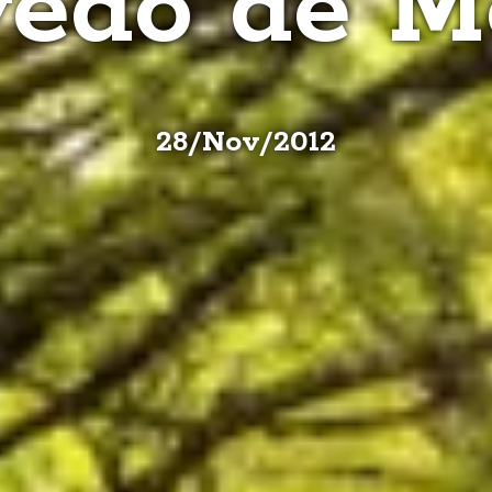
yedo de M
28
/
Nov
/
2012