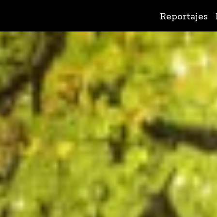
Ir
Reportajes
al
contenido