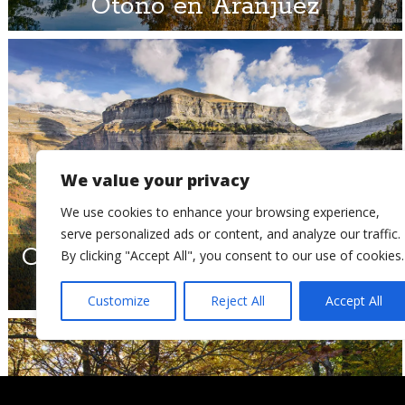
Otoño en Aranjuez
We value your privacy
We use cookies to enhance your browsing experience,
serve personalized ads or content, and analyze our traffic.
Ordesa en Otoño (II): Senda de
By clicking "Accept All", you consent to our use of cookies.
Cazadores y Faja Pelay
Customize
Reject All
Accept All