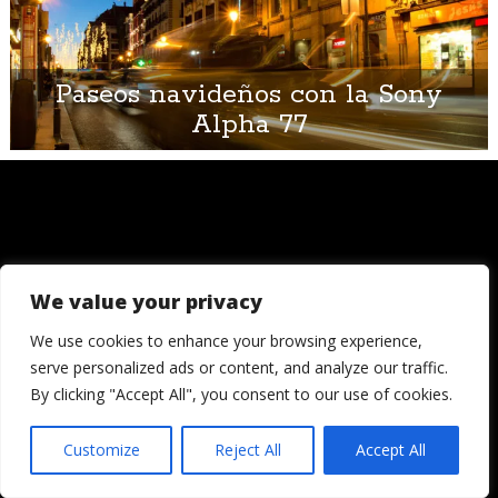
Paseos navideños con la Sony
Alpha 77
We value your privacy
© 2006 - 2026
Londres, Tokio, una vuelta al mundo. Hay quienes
We use cookies to enhance your browsing experience,
dicen que llegada una edad es hora de asentar la
serve personalized ads or content, and analyze our traffic.
cabeza. Decepcionémosles.
By clicking "Accept All", you consent to our use of cookies.
Crónicas de una cámara es un blog de Ignacio
Izquierdo
Customize
Reject All
Accept All