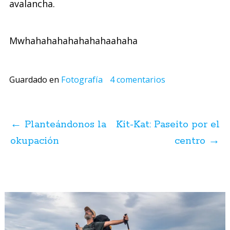
avalancha.
Mwhahahahahahahahaahaha
Guardado en
Fotografía
4 comentarios
Navegación
de
←
Planteándonos la
Kit-Kat: Paseito por el
posts
okupación
centro
→