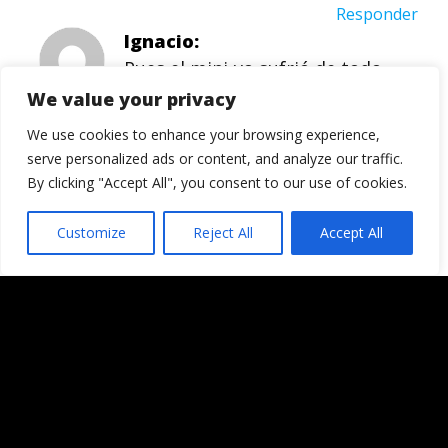
Responder
Ignacio
Pues el mini-yo sufrió de todo,
desde múltiples caidas, quedar
We value your privacy
abandonado en la nieve en Burgos
We use cookies to enhance your browsing experience,
(dentro de la nieve), acercarse
serve personalized ads or content, and analyze our traffic.
demasiado a las Fallas en Valencia,
By clicking "Accept All", you consent to our use of cookies.
golpes, cambios bruscos de
temperatura, etc… en fin, lo
Customize
Reject All
Accept All
normal para una cámara de
combate.
Las fotos las estoy metiendo en
flickr, pero todavía no controlo
mucho como funciona. De
momento hasta que he enterado
como subirlas me ha costado