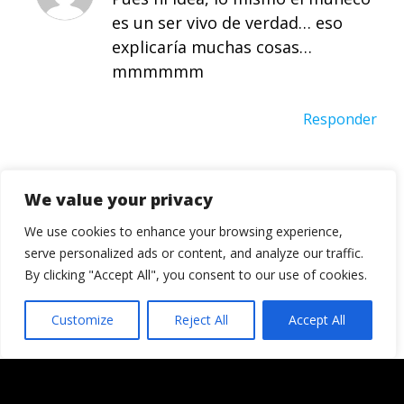
es un ser vivo de verdad… eso
explicaría muchas cosas…
mmmmmm
Responder
Deja una respuesta
We value your privacy
Tu dirección de correo electrónico no será
publicada.
Los campos obligatorios están
We use cookies to enhance your browsing experience,
marcados con
*
serve personalized ads or content, and analyze our traffic.
By clicking "Accept All", you consent to our use of cookies.
Comentario
*
Customize
Reject All
Accept All