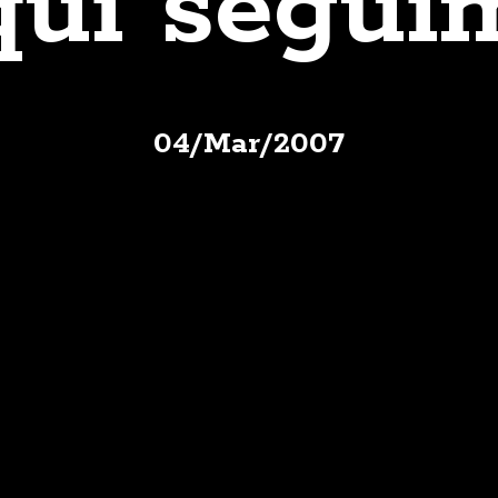
quí segui
04
/
Mar
/
2007