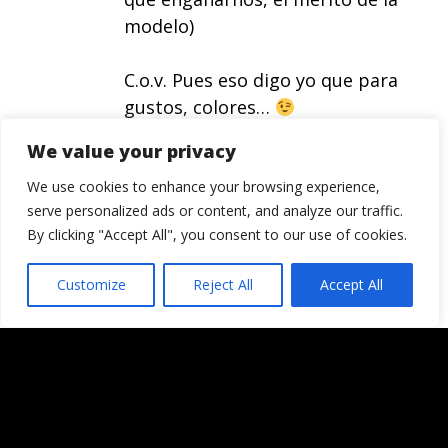
modelo)
C.o.v. Pues eso digo yo que para
gustos, colores…
We value your privacy
Tamaruca, pozí. Cuando quieras
una sesión, avisa.
We use cookies to enhance your browsing experience,
serve personalized ads or content, and analyze our traffic.
By clicking "Accept All", you consent to our use of cookies.
Responder
AdR
Customize
Reject All
Accept All
El blanco y negro deslumbra.
¡Artista!.
Es que no puedo decir más…
Responder