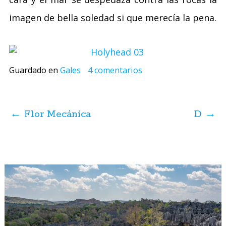
imagen de bella soledad si que merecía la pena.
Guardado en
Gales
4 comentarios
Navegación
de
←
Flor Mecánica
D
→
posts