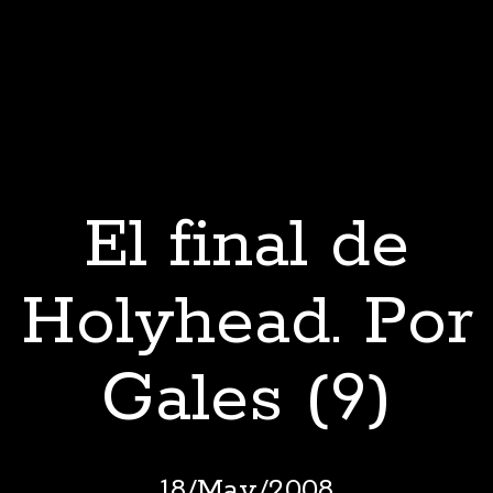
El final de
Holyhead. Por
Gales (9)
18
/
May
/
2008