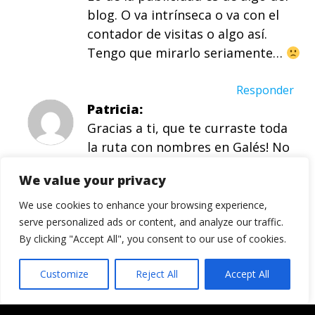
blog. O va intrínseca o va con el
contador de visitas o algo así.
Tengo que mirarlo seriamente…
Responder
Patricia
Gracias a ti, que te curraste toda
la ruta con nombres en Galés! No
soy capaz de repetir el nombre de
We value your privacy
ninguno de los sitios donde
estuvimos (excepto Moria(h) – ja,
We use cookies to enhance your browsing experience,
ja!)! Creo que hice bien quedando
serve personalized ads or content, and analyze our traffic.
By clicking "Accept All", you consent to our use of cookies.
me junto al calefactor del coche en
ese ultimo paseo; pero al menos
Customize
Reject All
Accept All
no me perdi el momento «gaviota
asesina»! Tiene razon Marta, muy