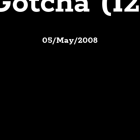
Gotcha (12
05
/
May
/
2008