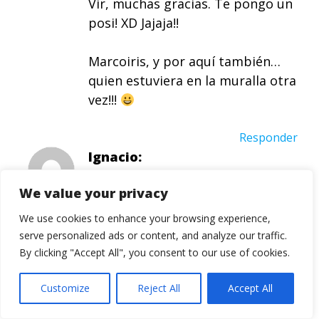
Vir, muchas gracias. Te pongo un
posi! XD Jajaja!!
Marcoiris, y por aquí también…
quien estuviera en la muralla otra
vez!!!
Responder
Ignacio
Nancy, hemos coincidido a la vez
We value your privacy
en el comentario!! jajajaja! Me
alegro que os haya gustado la
We use cookies to enhance your browsing experience,
historia, tenía la impresión de que
serve personalized ads or content, and analyze our traffic.
estaba soltando un turrón güeno
By clicking "Accept All", you consent to our use of cookies.
güeno…
Customize
Reject All
Accept All
Responder