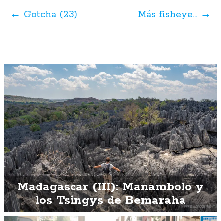
Navegación
de
←
Gotcha (23)
Más fisheye…
→
posts
Madagascar (III): Manambolo y
los Tsingys de Bemaraha