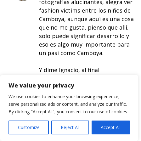
fotografías alucinantes, alegra ver
fashion victims entre los niños de
Camboya, aunque aquí es una cosa
que no me gusta, pienso que allí,
solo puede significar desarrollo y
eso es algo muy importante para
un pasi como Camboya.
Y dime Ignacio, al final
¿encontraste al niño pitón en el
We value your privacy
lago Tonlé Sap?
http://www.fotocommunity.es/pc/
We use cookies to enhance your browsing experience,
pc/mypics/1406618/display/183802
serve personalized ads or content, and analyze our traffic.
By clicking "Accept All", you consent to our use of cookies.
01
Customize
Reject All
Accept All
un fuerte abrazo y sigue
disfrutando del viaje.