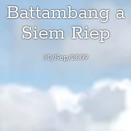
Battambang a
Siem Riep
30
/
Sep
/
2009