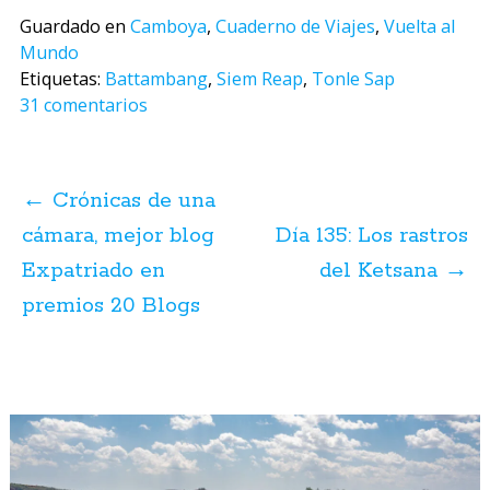
Guardado en
Camboya
,
Cuaderno de Viajes
,
Vuelta al
Mundo
Etiquetas:
Battambang
,
Siem Reap
,
Tonle Sap
31 comentarios
Navegación
de
←
Crónicas de una
posts
cámara, mejor blog
Día 135: Los rastros
Expatriado en
del Ketsana
→
premios 20 Blogs