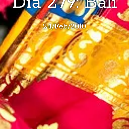
Día 279: Bali
24
/
Feb
/
2010