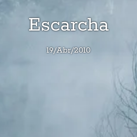
Escarcha
19
/
Abr
/
2010