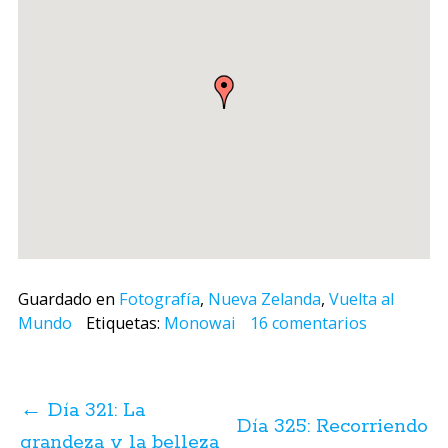
Guardado en
Fotografía
,
Nueva Zelanda
,
Vuelta al
Mundo
Etiquetas:
Monowai
16 comentarios
Navegación
de
←
Día 321: La
posts
Día 325: Recorriendo
grandeza y la belleza