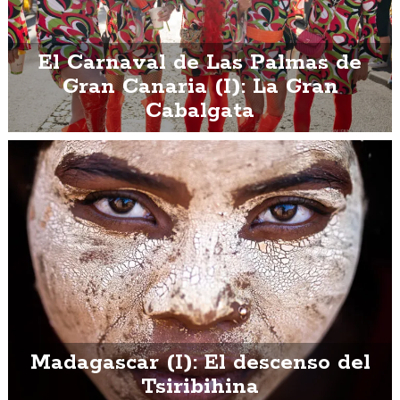
El Carnaval de Las Palmas de
Gran Canaria (I): La Gran
Cabalgata
Madagascar (I): El descenso del
Tsiribihina