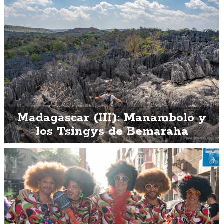
Madagascar (III): Manambolo y
los Tsingys de Bemaraha