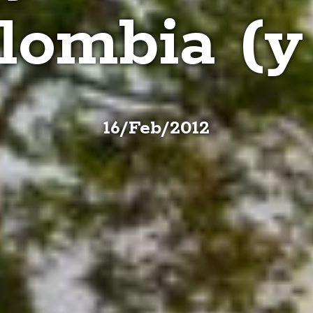
lombia (y
16
/
Feb
/
2012