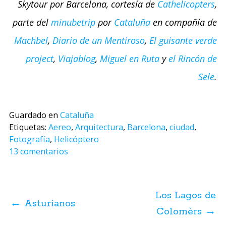
Skytour por Barcelona, cortesía de
Cathelicopters
,
parte del
minubetrip
por
Cataluña
en compañía de
Machbel
,
Diario de un Mentiroso
,
El guisante verde
project
,
Viajablog
,
Miguel en Ruta
y
el Rincón de
Sele
.
Guardado en
Cataluña
Etiquetas:
Aereo
,
Arquitectura
,
Barcelona
,
ciudad
,
Fotografía
,
Helicóptero
13 comentarios
Navegación
de
Los Lagos de
posts
←
Asturianos
Colomèrs
→