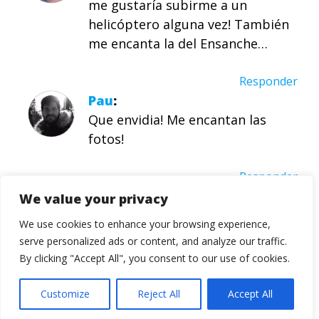
me gustaría subirme a un
helicóptero alguna vez! También
me encanta la del Ensanche…
Responder
Pau
Que envidia! Me encantan las
fotos!
Responder
El Guisante Verde Project
We value your privacy
Muy buenas Ignacio. Piano,
We use cookies to enhance your browsing experience,
piano…. no se como era, pero al fin
serve personalized ads or content, and analyze our traffic.
llegamos aquí. Nos encantó
By clicking "Accept All", you consent to our use of cookies.
sobrevolar Barcelona, verla a vista
de pájaro. Un vuelo que se hizo
Customize
Reject All
Accept All
cortísimo, aunque las vistas…. solo