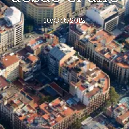
10
/
Oct
/
2012