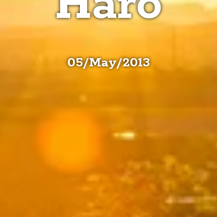
Haro
05
/
May
/
2013