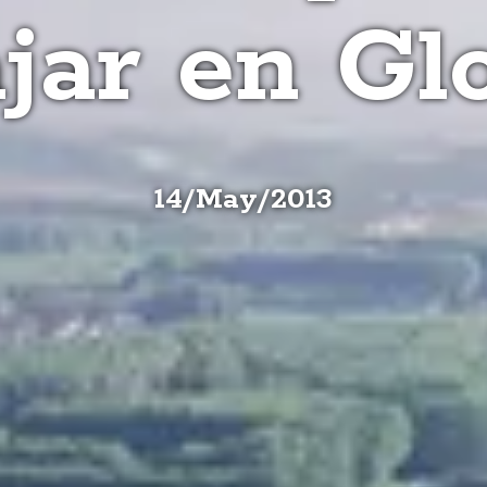
ajar en Gl
14
/
May
/
2013