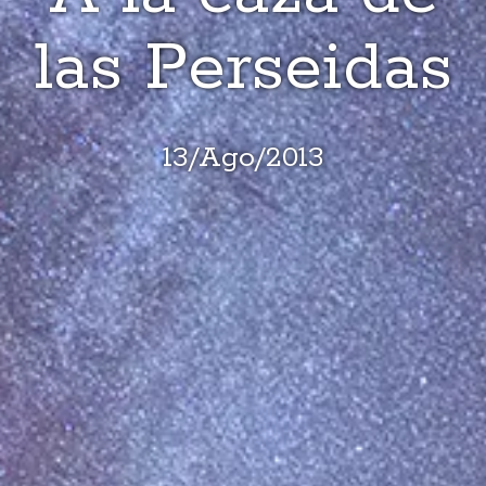
las Perseidas
13
/
Ago
/
2013