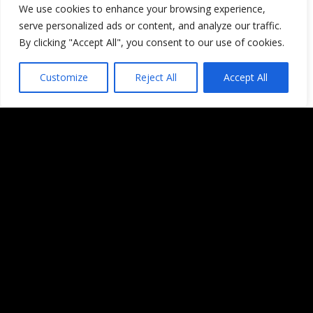
We use cookies to enhance your browsing experience,
serve personalized ads or content, and analyze our traffic.
Responder
By clicking "Accept All", you consent to our use of cookies.
Hoteles con encanto
Yo las vi desde Huelva en El
Customize
Reject All
Accept All
rompido un pueblito muy
recomendable. Me gusta tu blog,
volveré. Gracias
Responder
Oscar Herrera | Marketing con
Redes Sociales
La belleza de los cometas es
impresionante, los efectos y
emociones que provocan son muy
gratos para el ser humano, astros
errantes en el cielo.