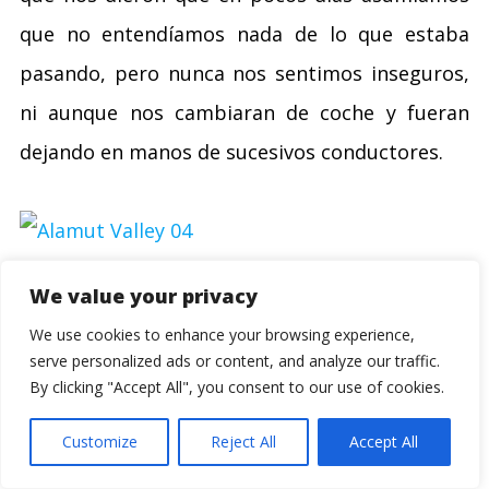
que no entendíamos nada de lo que estaba
pasando, pero nunca nos sentimos inseguros,
ni aunque nos cambiaran de coche y fueran
dejando en manos de sucesivos conductores.
We value your privacy
We use cookies to enhance your browsing experience,
serve personalized ads or content, and analyze our traffic.
(El café con leche con porras de los iraníes. Pan a
By clicking "Accept All", you consent to our use of cookies.
mansalva, queso fresco, mermelada de cerezas – a
Customize
Reject All
Accept All
veces también mermelada de zanahoria, mi