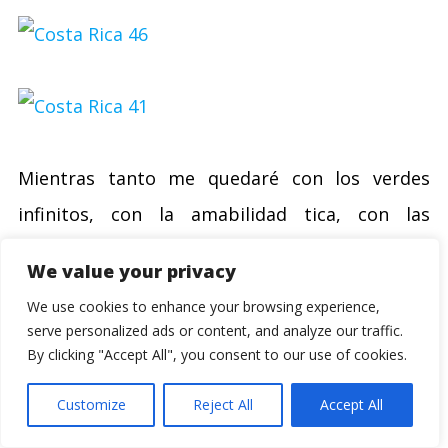
Mientras tanto me quedaré con los verdes
infinitos, con la amabilidad tica, con las
cantidades ingentes de gallo pinto
We value your privacy
acompañadas de imperial, con los atardeceres
We use cookies to enhance your browsing experience,
sobre el pacífico, con las miradas gélidas de los
serve personalized ads or content, and analyze our traffic.
By clicking "Accept All", you consent to our use of cookies.
cocodrilos, con los aullidos de los monos, con
los bosques en las cimas de las montañas, con
Customize
Reject All
Accept All
los paseos por ríos y lagos y con desayunos