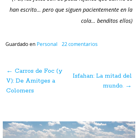
han escrito… pero que siguen pacientemente en la
cola… benditos ellos)
Guardado en
Personal
22 comentarios
Navegación
de
←
Carros de Foc (y
posts
Isfahan: La mitad del
V): De Amitges a
mundo.
→
Colomers