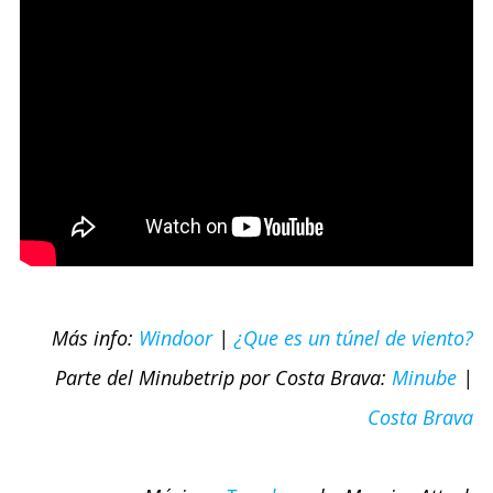
Más info:
Windoor
|
¿Que es un túnel de viento?
Parte del Minubetrip por Costa Brava:
Minube
|
Costa Brava